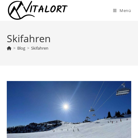
Zum
Menü
Inhalt
springen
Skifahren
>
Blog
>
Skifahren