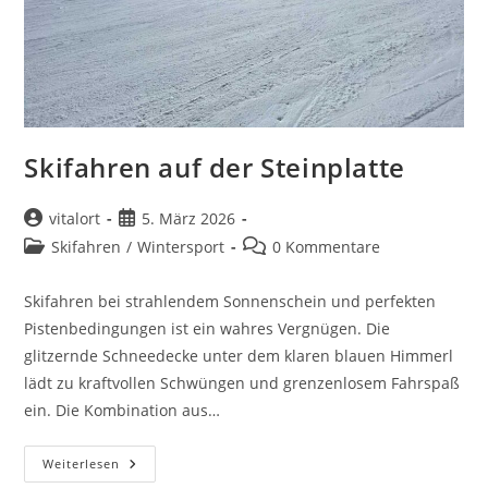
Skifahren auf der Steinplatte
Beitrags-
Beitrag
vitalort
5. März 2026
Autor:
veröffentlicht:
Beitrags-
Beitrags-
Skifahren
/
Wintersport
0 Kommentare
Kategorie:
Kommentare:
Skifahren bei strahlendem Sonnenschein und perfekten
Pistenbedingungen ist ein wahres Vergnügen. Die
glitzernde Schneedecke unter dem klaren blauen Himmerl
lädt zu kraftvollen Schwüngen und grenzenlosem Fahrspaß
ein. Die Kombination aus…
Skifahren
Weiterlesen
Auf