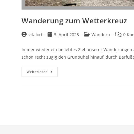
Wanderung zum Wetterkreuz
Beitrags-
Beitrag
Beitrags-
Beitrags-
vitalort
3. April 2025
Wandern
0 Ko
Autor:
veröffentlicht:
Kategorie:
Komment
Immer wieder ein beliebtes Ziel unserer Wanderungen 
schon recht zügig den Grünbühel hinauf, durch Barfußp
Wanderung
Weiterlesen
Zum
Wetterkreuz