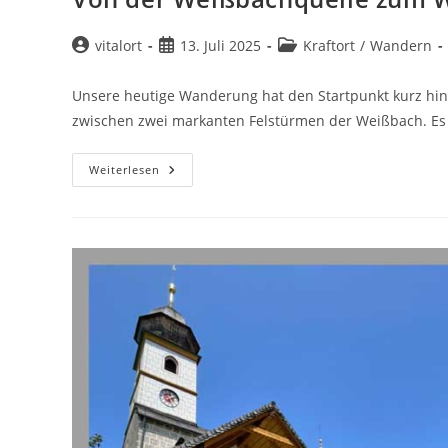
Beitrags-
Beitrag
Beitrags-
vitalort
13. Juli 2025
Kraftort
/
Wandern
Autor:
veröffentlicht:
Kategorie:
Unsere heutige Wanderung hat den Startpunkt kurz hint
zwischen zwei markanten Felstürmen der Weißbach. Es i
Von
Weiterlesen
Der
Weißbachquelle
Zum
Wasserfall