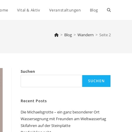
Website-
ome
Vital & Aktiv
Veranstaltungen
Blog
Suche
>
Blog
>
Wandern
>
Seite 2
umschalten
Suchen
SUCHEN
Recent Posts
Die Michaelsgrotte – ein ganz besonderer Ort
Wassersegnung mit Freunden am Weltwassertag
Skifahren auf der Steinplatte