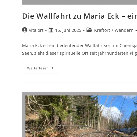
Die Wallfahrt zu Maria Eck – ein
Beitrags-
Beitrag
Beitrags-
vitalort
15. Juni 2025
Kraftort
/
Wandern
Autor:
veröffentlicht:
Kategorie:
Maria Eck ist ein bedeutender Wallfahrtsort im Chiemga
Seen, zieht dieser spirituelle Ort seit Jahrhunderten P
Die
Weiterlesen
Wallfahrt
Zu
Maria
Eck
–
Eine
Tiefe
Spirituelle
Erfahrung