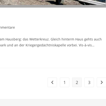
mmentare
are:
am Hausberg: das Wetterkreuz. Gleich hinterm Haus gehts auch
ark und an der Kriegergedächtniskapelle vorbei. Vis-à-vis…
1
2
3
Zur vorherigen Seite
Zur